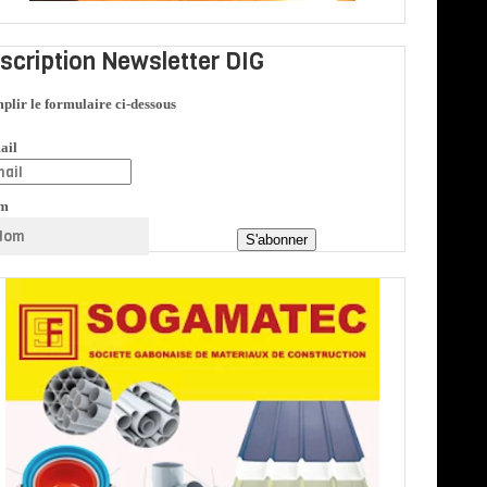
nscription Newsletter DIG
plir le formulaire ci-dessous
ail
m
S'abonner