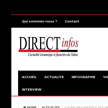
1
Qui sommes-nous ?
Contact
ACCUEIL
ACTUALITE
INFOGRAPHIE
VI
INTERVIEW
HOME
»
ACTUALITE
» LA SOGARA SOUFFLE SES 5