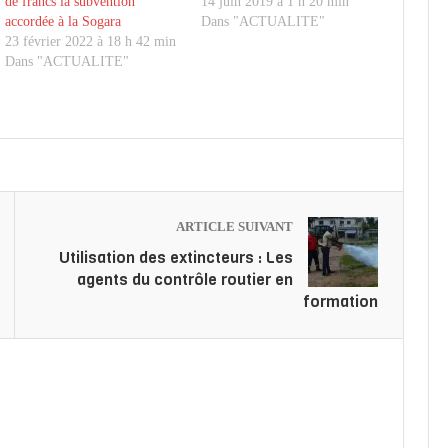
de francs la subvention
14 juin 2019 à 1 h 20 min
accordée à la Sogara
Dans "ACTUALITE"
23 février 2022 à 18 h 42 min
Dans "ACTUALITE"
ARTICLE SUIVANT
Utilisation des extincteurs : Les
agents du contrôle routier en
formation