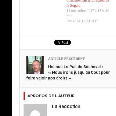
officiellement la direction de
la Sogara
14 novembre 2017 à 15 h 44
min
Dans "ACTUALITE"
ARTICLE PRÉCÉDENT
Helman Le Pas de Sécheval :
« Nous irons jusqu’au bout pour
faire valoir nos droits »
APROPOS DE L AUTEUR
La Redaction