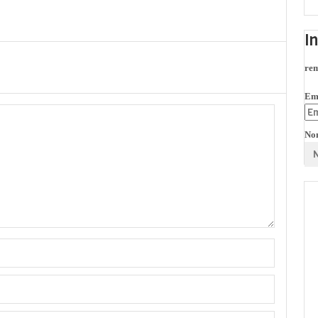
I
rem
Em
No