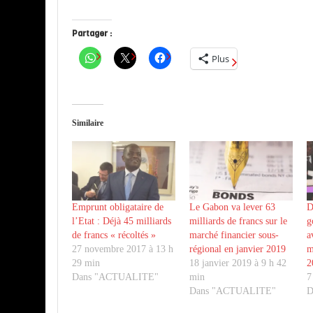
Partager :
Plus
Similaire
Emprunt obligataire de
Le Gabon va lever 63
D
l’Etat : Déjà 45 milliards
milliards de francs sur le
g
de francs « récoltés »
marché financier sous-
a
27 novembre 2017 à 13 h
régional en janvier 2019
m
29 min
18 janvier 2019 à 9 h 42
2
Dans "ACTUALITE"
min
7
Dans "ACTUALITE"
D