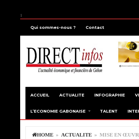
1
Qui sommes-nous ?
Contact
ACCUEIL
ACTUALITE
INFOGRAPHIE
V
L’ECONOMIE GABONAISE
TALENT
INTE
HOME
»
ACTUALITE
» MISE EN ŒUVRE