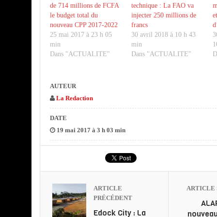
de 714 millions de FCFA
technique : La FAO va
m
le budget total du
injecter 250 millions de
e
nouveau CPP 2017-2022
francs
d
25 mai 2017 à 23 h 05
30 avril 2018 à 10 h 43
3
min
min
1
Dans "ACTUALITE"
Dans "ACTUALITE"
D
AUTEUR
La Redaction
DATE
19 mai 2017 à 3 h 03 min
ARTICLE
ARTICLE 
PRÉCÉDENT
ALAP
Edock City : La
nouveau