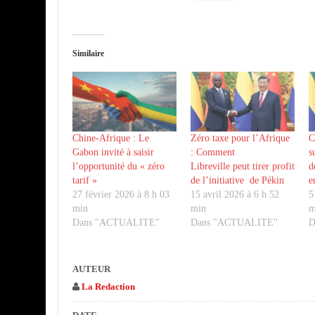
Similaire
Chine-Afrique : Le
Zéro taxe pour l’Afrique
C
Gabon invité à saisir
: Comment
s
l’opportunité du « zéro
Libreville peut tirer profit
d
tarif »
de l’initiative de Pékin
e
27 février 2026 à 8 h 03
15 avril 2026 à 6 h 52
5
min
min
m
Dans "ACTUALITE"
Dans "ACTUALITE"
D
AUTEUR
La Redaction