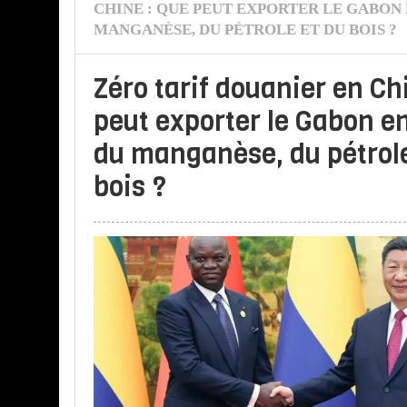
CHINE : QUE PEUT EXPORTER LE GABON
MANGANÈSE, DU PÉTROLE ET DU BOIS ?
Zéro tarif douanier en Ch
peut exporter le Gabon e
du manganèse, du pétrole
bois ?