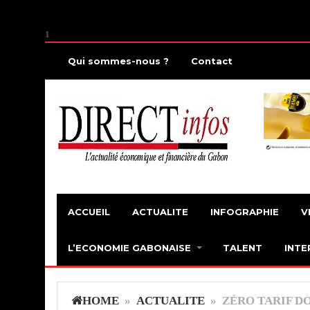
1
Qui sommes-nous ?
Contact
ACCUEIL
ACTUALITE
INFOGRAPHIE
V
L’ECONOMIE GABONAISE
TALENT
INTE
HOME
»
ACTUALITE
» ZÉRO TARIF D