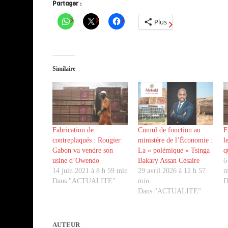
Partager :
Plus
Similaire
Fabrication de
Cumul de fonction au
F
contreplaqués : Rougier
ministère de l’Économie :
l
Gabon va vendre son
La « polémique » Tsinga
q
usine d’Owendo
Bakary Assan Césaire
6
14 juin 2021 à 8 h 59 min
29 avril 2026 à 12 h 57
m
Dans "ACTUALITE"
min
D
Dans "ACTUALITE"
AUTEUR