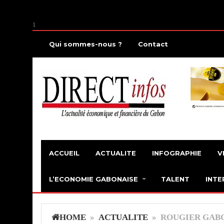
1
Qui sommes-nous ?
Contact
ACCUEIL
ACTUALITE
INFOGRAPHIE
V
L’ECONOMIE GABONAISE
TALENT
INTE
HOME
»
ACTUALITE
» ROUGIER GABON