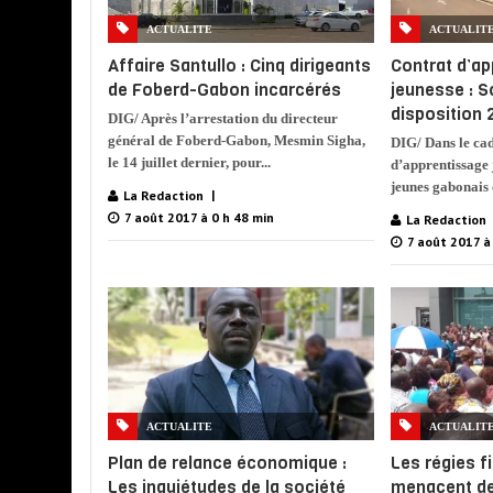
ACTUALITE
ACTUALIT
Affaire Santullo : Cinq dirigeants
Contrat d’a
de Foberd-Gabon incarcérés
jeunesse : S
disposition 
DIG/ Après l’arrestation du directeur
général de Foberd-Gabon, Mesmin Sigha,
DIG/ Dans le ca
le 14 juillet dernier, pour...
d’apprentissage 
jeunes gabonais o
La Redaction
7 août 2017 à 0 h 48 min
La Redaction
7 août 2017 à
ACTUALITE
ACTUALIT
Plan de relance économique :
Les régies f
Les inquiétudes de la société
menacent de