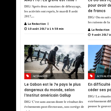
pour avoir d
DIG/ Après deux semaines de débrayage,
de francs
les activités ont repris, le mardi 8 août
2017,...
DIG/ On en sait 
les raisons de la
La Redaction
10 août 2017 à 1 h 58 min
La Redaction
9 août 2017 à
ACTUALITE
ACTUALIT
Le Gabon est le 7e pays le plus
En difficulté
dangereux du monde, selon
céder ses p
l’Institut américain Gallup
DIG/ La situati
extrêmement diff
DIG/ C’est sans aucun doute le résultat des
pousse le gouver
événements post-électoraux, son cortège de