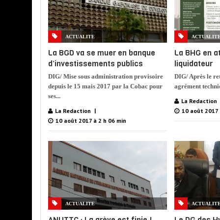
ACTUALITE
ACTUALIT
La BGD va se muer en banque
La BHG en at
d’investissements publics
liquidateur
DIG/ Mise sous administration provisoire
DIG/ Après le ret
depuis le 15 mais 2017 par la Cobac pour
agrément techni
ses...
La Redaction
La Redaction
10 août 2017 
10 août 2017 à 2 h 06 min
ACTUALITE
ACTUALIT
ANUTTC : La grève est finie !
Le DG des H